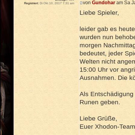
von
Gundohar
am Sa Ja
Registriert:
Di Okt 10, 2017 7:31 am
Liebe Spieler,
leider gab es heut
wurden nun behoben
morgen Nachmittag
bedeutet, jeder Spi
Welten nicht angem
15:00 Uhr vor angri
Ausnahmen. Die kö
Als Entschädigung w
Runen geben.
Liebe Grüße,
Euer Xhodon-Tea