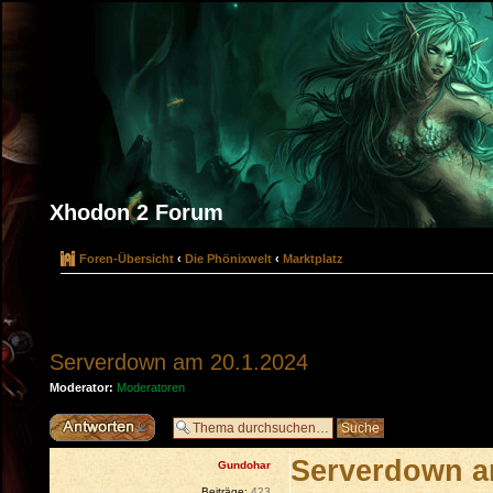
Xhodon 2 Forum
Foren-Übersicht
‹
Die Phönixwelt
‹
Marktplatz
Serverdown am 20.1.2024
Moderator:
Moderatoren
Antwort erstellen
Serverdown a
Gundohar
Beiträge:
423