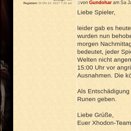
von
Gundohar
am Sa Ja
Registriert:
Di Okt 10, 2017 7:31 am
Liebe Spieler,
leider gab es heut
wurden nun behoben
morgen Nachmittag
bedeutet, jeder Spi
Welten nicht angem
15:00 Uhr vor angri
Ausnahmen. Die kö
Als Entschädigung w
Runen geben.
Liebe Grüße,
Euer Xhodon-Tea