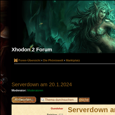
Xhodon 2 Forum
Foren-Übersicht
‹
Die Phönixwelt
‹
Marktplatz
Serverdown am 20.1.2024
Moderator:
Moderatoren
Antwort erstellen
Serverdown a
Gundohar
Beiträge:
423