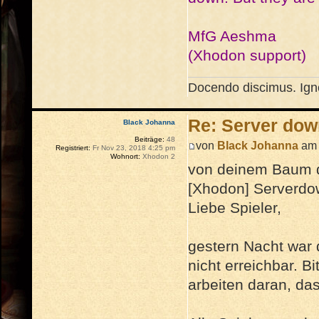
MfG Aeshma
(Xhodon support)
Docendo discimus. Igno
Re: Server dow
Black Johanna
Beiträge:
48
von
Black Johanna
am 
Registriert:
Fr Nov 23, 2018 4:25 pm
Wohnort:
Xhodon 2
von deinem Baum d
[Xhodon] Serverd
Liebe Spieler,
gestern Nacht war 
nicht erreichbar. B
arbeiten daran, das