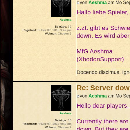
von
Aeshma
am Mo Sep
Hallo liebe Spieler,
Aeshma
z.zt. gibt es Schwi
Beiträge:
36
Registriert:
Fr Dez 07, 2018 9:49 pm
Wohnort:
Xhodon 2
down. Es wird aber
MfG Aeshma
(XhodonSupport)
Docendo discimus. Igno
Re: Server dow
von
Aeshma
am Mo Sep
Hello dear players,
Aeshma
Currently there are
Beiträge:
36
Registriert:
Fr Dez 07, 2018 9:49 pm
down. But they are 
Wohnort:
Xhodon 2