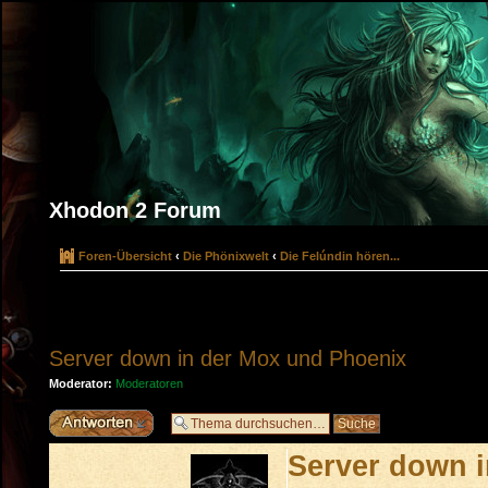
Xhodon 2 Forum
Foren-Übersicht
‹
Die Phönixwelt
‹
Die Felúndin hören...
Server down in der Mox und Phoenix
Moderator:
Moderatoren
Antwort erstellen
Server down 