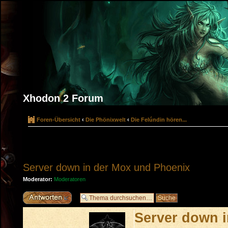
Xhodon 2 Forum
Foren-Übersicht
‹
Die Phönixwelt
‹
Die Felúndin hören...
Server down in der Mox und Phoenix
Moderator:
Moderatoren
Antwort erstellen
Server down 