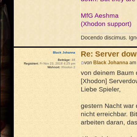
MfG Aeshma
(Xhodon support)
Docendo discimus. Igno
Re: Server dow
Black Johanna
Beiträge:
48
von
Black Johanna
am 
Registriert:
Fr Nov 23, 2018 4:25 pm
Wohnort:
Xhodon 2
von deinem Baum d
[Xhodon] Serverd
Liebe Spieler,
gestern Nacht war 
nicht erreichbar. B
arbeiten daran, das