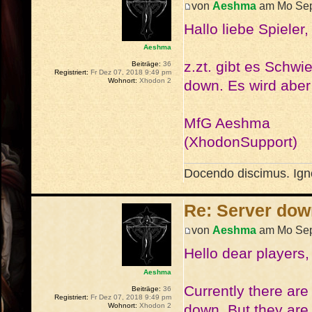
von
Aeshma
am Mo Sep
Hallo liebe Spieler,
Aeshma
z.zt. gibt es Schwi
Beiträge:
36
Registriert:
Fr Dez 07, 2018 9:49 pm
Wohnort:
Xhodon 2
down. Es wird aber
MfG Aeshma
(XhodonSupport)
Docendo discimus. Igno
Re: Server dow
von
Aeshma
am Mo Sep
Hello dear players,
Aeshma
Currently there are
Beiträge:
36
Registriert:
Fr Dez 07, 2018 9:49 pm
down. But they are 
Wohnort:
Xhodon 2