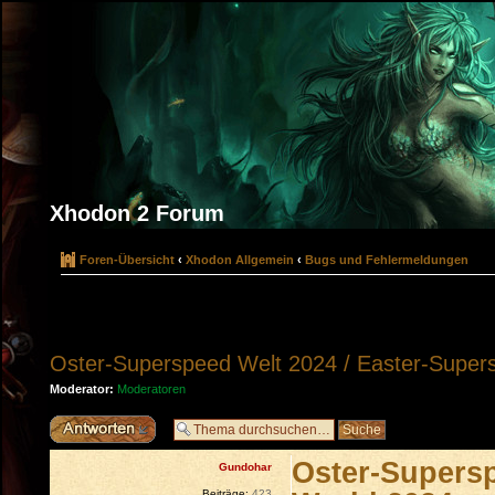
Xhodon 2 Forum
Foren-Übersicht
‹
Xhodon Allgemein
‹
Bugs und Fehlermeldungen
Oster-Superspeed Welt 2024 / Easter-Super
Moderator:
Moderatoren
Antwort erstellen
Oster-Supersp
Gundohar
Beiträge:
423