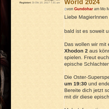
World 2024
Registriert:
Di Okt 10, 2017 7:31 am
von
Gundohar
am Mo Mä
Liebe MagierInnen
bald ist es soweit 
Das wollen wir mit
Xhodon 2
aus könn
spielen. Freut euc
epische Schlachten
Die Oster-Supersp
um 19:30
und end
Bereite dich jetzt 
mit dir diese episc