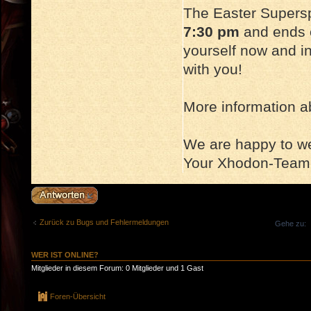
The Easter Supers
7:30 pm
and ends
yourself now and inv
with you!
More information ab
We are happy to 
Your Xhodon-Team
Antwort erstellen
Zurück zu Bugs und Fehlermeldungen
Gehe zu:
WER IST ONLINE?
Mitglieder in diesem Forum: 0 Mitglieder und 1 Gast
Foren-Übersicht