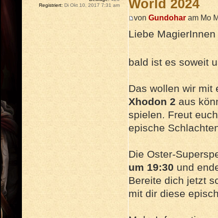
World 2024
Registriert:
Di Okt 10, 2017 7:31 am
von
Gundohar
am Mo Mä
Liebe MagierInnen
bald ist es soweit 
Das wollen wir mit
Xhodon 2
aus könn
spielen. Freut euc
epische Schlachten
Die Oster-Supersp
um 19:30
und end
Bereite dich jetzt 
mit dir diese episc