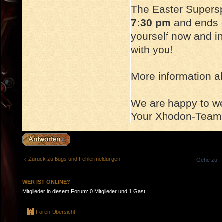
The Easter Supers
7:30 pm
and ends
yourself now and inv
with you!
More information ab
We are happy to 
Your Xhodon-Team
Antwort erstellen
Zurück zu Bugs und Fehlermeldungen
Gehe zu:
WER IST ONLINE?
Mitglieder in diesem Forum: 0 Mitglieder und 1 Gast
Foren-Übersicht