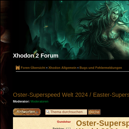
Xhodon 2 Forum
Foren-Übersicht
‹
Xhodon Allgemein
‹
Bugs und Fehlermeldungen
Oster-Superspeed Welt 2024 / Easter-Super
Moderator:
Moderatoren
Antwort erstellen
Oster-Supersp
Gundohar
Beiträge:
423