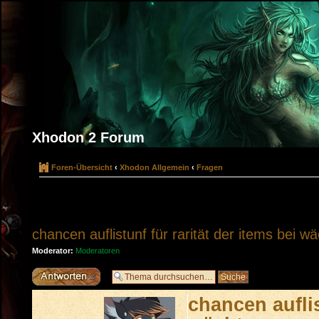
Xhodon 2 Forum
Foren-Übersicht
‹
Xhodon Allgemein
‹
Fragen
chancen auflistunf für rarität der items bei w
Moderator:
Moderatoren
Antwort erstellen
chancen auflis