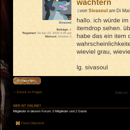
wächtern
von
Sivasoul
am Di Mai
hallo. ich würde im
Sivasoul
itemdrop sehen. übe
Beiträge:
2
Registriert:
Do Apr 23, 2020 5:35 pm
habe das ein item 
Wohnort:
Xhodon 2
wahrscheinlichkeit
wieviel grau, wievie
lg. sivasoul
Antwort erstellen
Zurück zu Fragen
Gehe zu:
WER IST ONLINE?
Mitglieder in diesem Forum: 0 Mitglieder und 2 Gäste
Foren-Übersicht