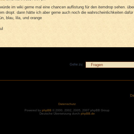
h würde im wiki gerne mal eine chancen auflistung für den itemdrop sehen. übe
tem dropt. dann hätte ich aber gerne auch noch die wahrscheinlichkeiten dafür
ün, blau, lila, und orange
ul
Gehe zu:
Da
Datenschutz
Powered by
phpBB
© 2000, 2002, 2005, 2007 phpBB Group
Deutsche Übersetzung durch
phpBB.de