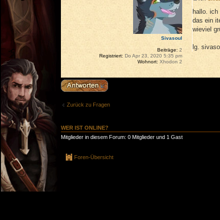
hallo. ic
das ein i
wieviel gr
Sivasoul
lg. sivaso
Beiträge:
2
Registriert:
Do Apr 23, 2020 5:35 pm
Wohnort:
Xhodon 2
Antwort erstellen
Zurück zu Fragen
WER IST ONLINE?
Mitglieder in diesem Forum: 0 Mitglieder und 1 Gast
Foren-Übersicht