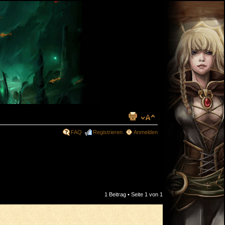
FAQ
Registrieren
Anmelden
1 Beitrag • Seite
1
von
1