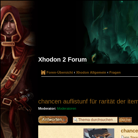
Xhodon 2 Forum
Foren-Übersicht
‹
Xhodon Allgemein
‹
Fragen
chancen auflistunf für rarität der it
Moderator:
Moderatoren
Antwort erstellen
chancen
von
Siva