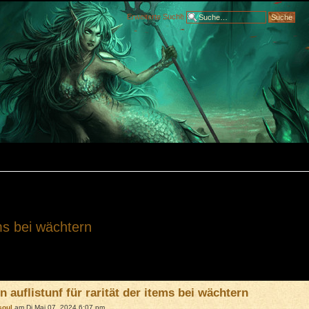
Erweiterte Suche
ems bei wächtern
 auflistunf für rarität der items bei wächtern
soul
am Di Mai 07, 2024 6:07 pm